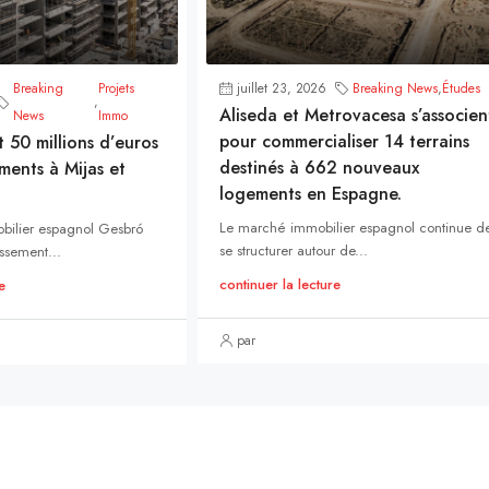
Breaking
Projets
juillet 23, 2026
Breaking News
,
Études
,
Aliseda et Metrovacesa s’associen
News
Immo
pour commercialiser 14 terrains
t 50 millions d’euros
destinés à 662 nouveaux
ments à Mijas et
logements en Espagne.
Le marché immobilier espagnol continue d
bilier espagnol Gesbró
se structurer autour de...
ssement...
continuer la lecture
e
par