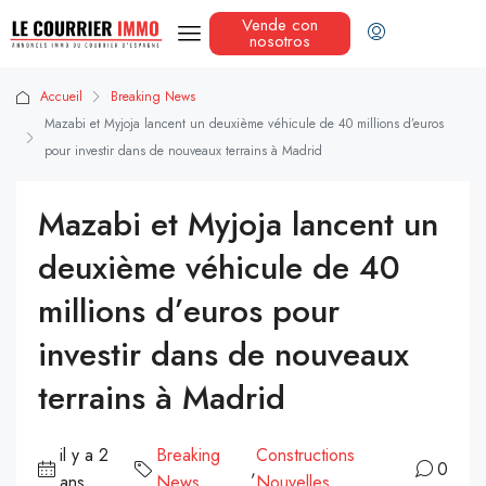
Vende con
nosotros
Accueil
Breaking News
Mazabi et Myjoja lancent un deuxième véhicule de 40 millions d’euros
pour investir dans de nouveaux terrains à Madrid
Mazabi et Myjoja lancent un
deuxième véhicule de 40
millions d’euros pour
investir dans de nouveaux
terrains à Madrid
il y a 2
Breaking
Constructions
,
0
ans
News
Nouvelles