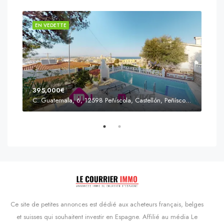
EN VEDETTE
EN 
395,000€
C. Guatemala, 6, 12598 Peñíscola, Castellón, Peñíscola, Communauté valencienne
Prix
s'Agaró, Castell d'Aro, Platja d'Aro i s'Agaró, Bas-Ampurdan, Gérone, Catalogne, 17248, Espagne, Castell d'Aro, Catalogne, Espagne
Ce site de petites annonces est dédié aux acheteurs français, belges
et suisses qui souhaitent investir en Espagne. Affilié au média Le