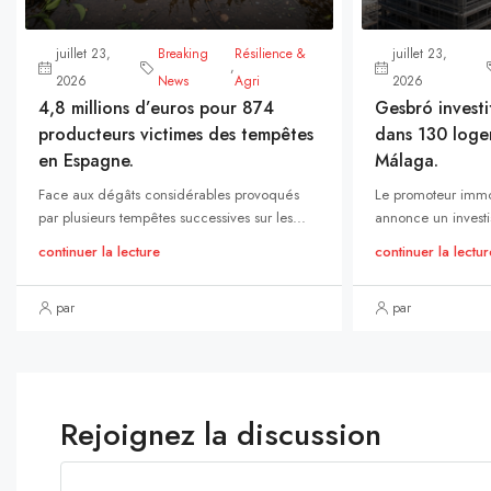
juillet 23,
Breaking
Résilience &
juillet 23,
,
2026
News
Agri
2026
4,8 millions d’euros pour 874
Gesbró investi
producteurs victimes des tempêtes
dans 130 loge
en Espagne.
Málaga.
Face aux dégâts considérables provoqués
Le promoteur immo
par plusieurs tempêtes successives sur les...
annonce un investi
continuer la lecture
continuer la lectur
par
par
Rejoignez la discussion