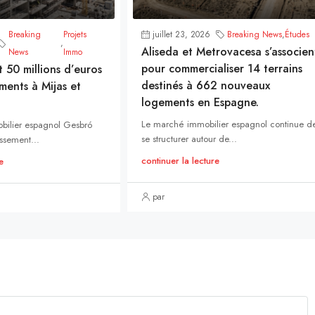
Breaking
Projets
juillet 23, 2026
Breaking News
,
Études
,
Aliseda et Metrovacesa s’associen
News
Immo
pour commercialiser 14 terrains
t 50 millions d’euros
destinés à 662 nouveaux
ments à Mijas et
logements en Espagne.
Le marché immobilier espagnol continue d
bilier espagnol Gesbró
se structurer autour de...
ssement...
continuer la lecture
e
par