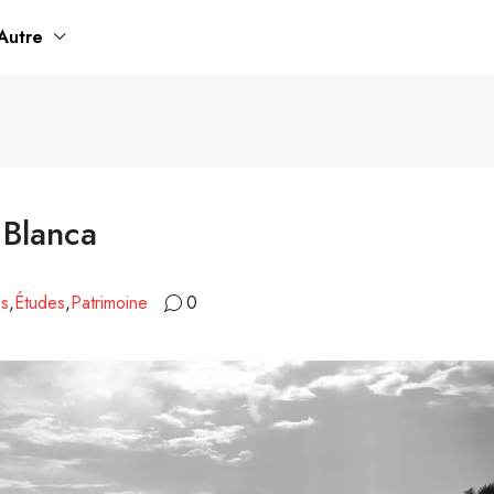
Autre
 Blanca
es
,
Études
,
Patrimoine
0