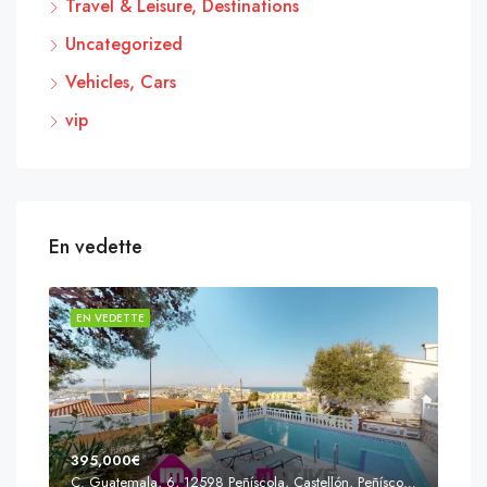
Travel & Leisure, Destinations
Uncategorized
Vehicles, Cars
vip
En vedette
EN VEDETTE
EN 
395,000€
C. Guatemala, 6, 12598 Peñíscola, Castellón, Peñíscola, Communauté valencienne
Prix