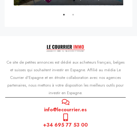
s'Agaró, Castell d'Aro, Platja d'Aro i s'Agaró, Bas-Ampurdan, Gérone, Catalogne, 17248, Espagne, Castell d'Aro, Catalogne, Espagne
Ce site de petites annonces est dédié aux acheteurs français, belges
et suisses qui souhaitent investir en Espagne. Affilié au média Le
Courrier d'Espagne et en étroite collaboration avec nos agences
partenaires, nous mettons à votre disposition les meilleurs outils pour
investir en Espagne.
info@lecourrier.es
+34 695 77 53 00