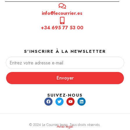
info@lecourrier.es
+34 695 77 53 00
S'INSCRIRE À LA NEWSLETTER
Envoyer
SUIVEZ-NOUS
© 2024 Le Courrier Immo. Tous droits réservés.
Aviso legal