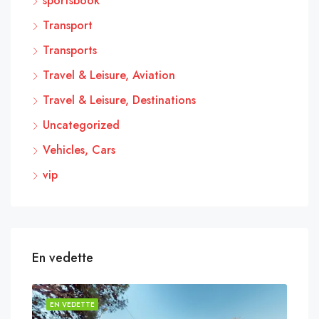
sportsbook
Transport
Transports
Travel & Leisure, Aviation
Travel & Leisure, Destinations
Uncategorized
Vehicles, Cars
vip
En vedette
EN VEDETTE
EN 