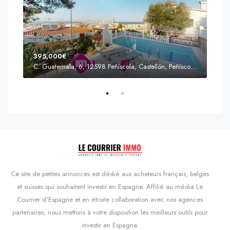
395,000€
C. Guatemala, 6, 12598 Peñíscola, Castellón, Peñíscola, Communauté valencienne
Prix
s'Agaró, Castell d'Aro, Platja d'Aro i s'Agaró, Bas-Ampurdan, Gérone, Catalogne, 17248, Espagne, Castell d'Aro, Catalogne, Espagne
Ce site de petites annonces est dédié aux acheteurs français, belges
et suisses qui souhaitent investir en Espagne. Affilié au média Le
Courrier d'Espagne et en étroite collaboration avec nos agences
partenaires, nous mettons à votre disposition les meilleurs outils pour
investir en Espagne.