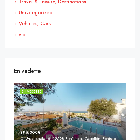
Travel & Leisure, Destinations
Uncategorized
Vehicles, Cars
vip
En vedette
EN VEDETTE
EN 
395,000€
C. Guatemala, 6, 12598 Peñíscola, Castellón, Peñíscola, Communauté valencienne
Prix