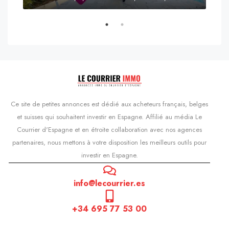
s'Agaró, Castell d'Aro, Platja d'Aro i s'Agaró, Bas-Ampurdan, Gérone, Catalogne, 17248, Espagne, Castell d'Aro, Catalogne, Espagne
Ce site de petites annonces est dédié aux acheteurs français, belges
et suisses qui souhaitent investir en Espagne. Affilié au média Le
Courrier d'Espagne et en étroite collaboration avec nos agences
partenaires, nous mettons à votre disposition les meilleurs outils pour
investir en Espagne.
info@lecourrier.es
+34 695 77 53 00