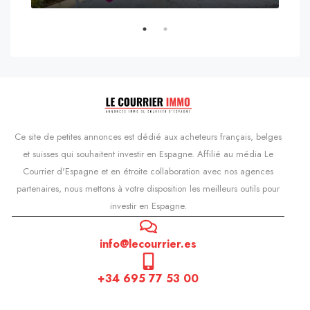
s'Agaró, Castell d'Aro, Platja d'Aro i s'Agaró, Bas-Ampurdan, Gérone, Catalogne, 17248, Espagne, Castell d'Aro, Catalogne, Espagne
Ce site de petites annonces est dédié aux acheteurs français, belges
et suisses qui souhaitent investir en Espagne. Affilié au média Le
Courrier d'Espagne et en étroite collaboration avec nos agences
partenaires, nous mettons à votre disposition les meilleurs outils pour
investir en Espagne.
info@lecourrier.es
+34 695 77 53 00