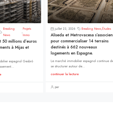
Breaking
Projets
juillet 23, 2026
Breaking News
,
Études
,
Aliseda et Metrovacesa s’associen
News
Immo
pour commercialiser 14 terrains
t 50 millions d’euros
destinés à 662 nouveaux
ments à Mijas et
logements en Espagne.
Le marché immobilier espagnol continue d
bilier espagnol Gesbró
se structurer autour de...
ssement...
continuer la lecture
e
par