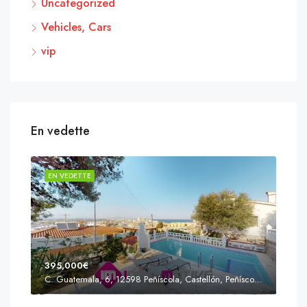
Uncategorized
Vehicles, Cars
vip
En vedette
EN VEDETTE
EN 
395,000€
C. Guatemala, 6, 12598 Peñíscola, Castellón, Peñíscola, Communauté valencienne
Prix
s'Agaró, Castell d'Aro, Platja d'Aro i s'Agaró, Bas-Ampurdan, Gérone, Catalogne, 17248, Espagne, Castell d'Aro, Catalogne, Espagne