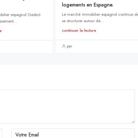
logements en Espagne.
Le marché immobilier espagnol continue d
bilier espagnol Gesbró
se structurer autour de...
ssement...
continuer la lecture
e
par