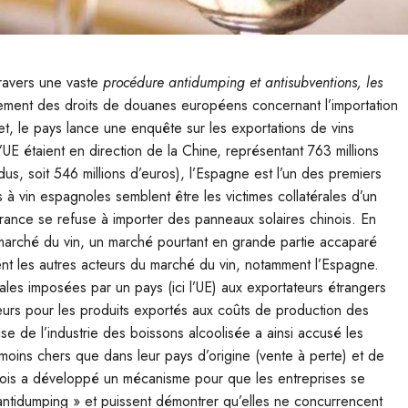
ravers une vaste
procédure antidumping et antisubventions, les
ment des droits de douanes européens concernant l’importation
et, le pays lance une enquête sur les exportations de vins
E étaient en direction de la Chine, représentant 763 millions
dus, soit 546 millions d’euros), l’Espagne est l’un des premiers
 à vin espagnoles semblent être les victimes collatérales d’un
 France se refuse à importer des panneaux solaires chinois. En
e marché du vin, un marché pourtant en grande partie accaparé
ent les autres acteurs du marché du vin, notamment l’Espagne.
les imposées par un pays (ici l’UE) aux exportateurs étrangers
érieurs pour les produits exportés aux coûts de production des
ise de l’industrie des boissons alcoolisée a ainsi accusé les
oins chers que dans leur pays d’origine (vente à perte) et de
nois a développé un mécanisme pour que les entreprises se
antidumping » et puissent démontrer qu’elles ne concurrencent