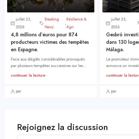
juillet 23,
Breaking
Résilience &
juillet 23,
,
2026
News
Agri
2026
4,8 millions d’euros pour 874
Gesbró investi
producteurs victimes des tempêtes
dans 130 loge
en Espagne.
Málaga.
Face aux dégâts considérables provoqués
Le promoteur immo
par plusieurs tempêtes successives sur les...
annonce un investi
continuer la lecture
continuer la lectur
par
par
Rejoignez la discussion