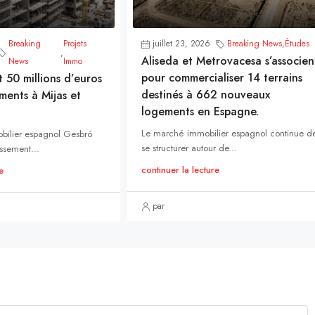
Breaking
Projets
juillet 23, 2026
Breaking News
,
Études
,
Aliseda et Metrovacesa s’associen
News
Immo
pour commercialiser 14 terrains
t 50 millions d’euros
destinés à 662 nouveaux
ments à Mijas et
logements en Espagne.
Le marché immobilier espagnol continue d
bilier espagnol Gesbró
se structurer autour de...
ssement...
continuer la lecture
e
par