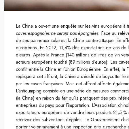
La Chine a ouvert une enquête sur les vins européens à t
caves espagnoles ne seront pas épargnées.
Face au relève
de ses panneaux solaires, la Chine contre-attaque. En eff
européens. En 2012, 11,4% des exportations de vins de l’U
d’euros. Après la France (140 millions de litres de vin ven
acteurs européens touché (89 millions d’euros). Les caves
conflit entre la Chine et l’Union Européenne. En effet, la
réplique à cet affront, la Chine a décidé de boycotter l
par les caves françaises. Mais cet affront affecte égalem
L’antidumping consiste en une série de mesures commercia
(la Chine) en raison du fait qu’ils pratiquent des prix inf
entreprises du pays pour l’importation. L’Association chino
exportateurs européens de vendre leurs produits 21,5 % m
recevoir des subventions illégales. Le Gouvernement chi
portent volontairement à une inspection dite « recherche 