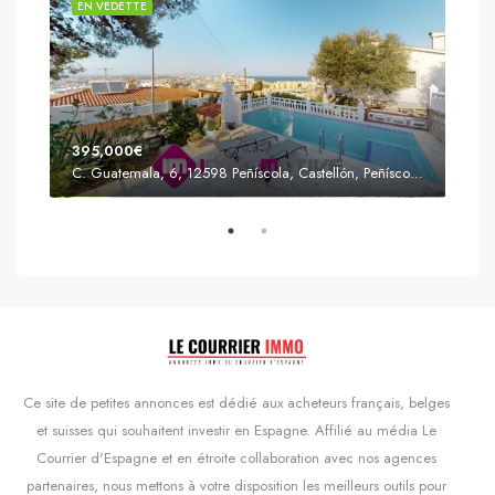
EN VEDETTE
EN 
395,000€
C. Guatemala, 6, 12598 Peñíscola, Castellón, Peñíscola, Communauté valencienne
Prix
s'Agaró, Castell d'Aro, Platja d'Aro i s'Agaró, Bas-Ampurdan, Gérone, Catalogne, 17248, Espagne, Castell d'Aro, Catalogne, Espagne
Ce site de petites annonces est dédié aux acheteurs français, belges
et suisses qui souhaitent investir en Espagne. Affilié au média Le
Courrier d'Espagne et en étroite collaboration avec nos agences
partenaires, nous mettons à votre disposition les meilleurs outils pour