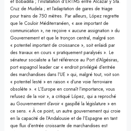
et Bobadilla ; l’installation d’ERTMS entre Alcázar y Sta.
Cruz de Mudela ; et l’adaptation de gares de triage
pour trains de 750 mètres. Par ailleurs, López regrette
que le Couloir Méditerranéen, « axe important de
communication », ne reçoive « aucune assignation » du
Gouvernement et que le tronçon central, malgré son
« potentiel important de croissance », soit enlaidi par
des travaux en cours « pratiquement paralysés ». Le
sénateur socialiste a fait référence au Port d’Algésiras,
port espagnol leader car « endroit privilégié d’entrée
des marchandises dans l’UE » qui, malgré tout, voit son
« potentiel lesté » en raison « d’une voie ferroviaire
obsolète ». « L’Europe en connaît l’importance, vous
refusez de la voir », a critiqué López, qui a reproché
au Gouvernement d’avoir « gaspillé la législature » en
ce sens. « À ce point, un autre gouvernement qui croie
en la capacité de l’Andalousie et de l’Espagne en tant
que flux d’entrée croissante de marchandises est