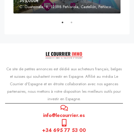
395,000€
C. Guatemala, 6, 12598 Peñíscola, Castellón, Peñíscola, Communauté valencienne
Prix
s'Agaró, Castell d'Aro, Platja d'Aro i s'Agaró, Bas-Ampurdan, Gérone, Catalogne, 17248, Espagne, Castell d'Aro, Catalogne, Espagne
Ce site de petites annonces est dédié aux acheteurs français, belges
et suisses qui souhaitent investir en Espagne. Affilié au média Le
Courrier d'Espagne et en étroite collaboration avec nos agences
partenaires, nous mettons à votre disposition les meilleurs outils pour
investir en Espagne.
info@lecourrier.es
+34 695 77 53 00