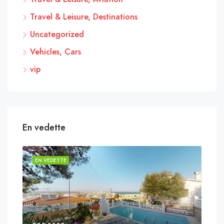
Travel & Leisure, Destinations
Uncategorized
Vehicles, Cars
vip
En vedette
EN VEDETTE
EN 