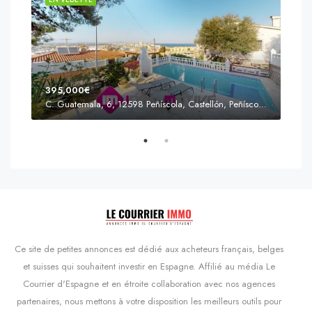
395,000€
C. Guatemala, 6, 12598 Peñíscola, Castellón, Peñíscola, Communauté valencienne
Prix
s'Agaró, Castell d'Aro, Platja d'Aro i s'Agaró, Bas-Ampurdan, Gérone, Catalogne, 17248, Espagne, Castell d'Aro, Catalogne, Espagne
Ce site de petites annonces est dédié aux acheteurs français, belges
et suisses qui souhaitent investir en Espagne. Affilié au média Le
Courrier d'Espagne et en étroite collaboration avec nos agences
partenaires, nous mettons à votre disposition les meilleurs outils pour