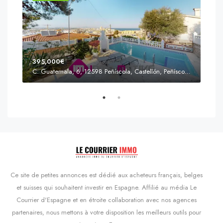
395,000€
C. Guatemala, 6, 12598 Peñíscola, Castellón, Peñíscola, Communauté valencienne
Prix
s'Agaró, Castell d'Aro, Platja d'Aro i s'Agaró, Bas-Ampurdan, Gérone, Catalogne, 17248, Espagne, Castell d'Aro, Catalogne, Espagne
Ce site de petites annonces est dédié aux acheteurs français, belges
et suisses qui souhaitent investir en Espagne. Affilié au média Le
Courrier d'Espagne et en étroite collaboration avec nos agences
partenaires, nous mettons à votre disposition les meilleurs outils pour