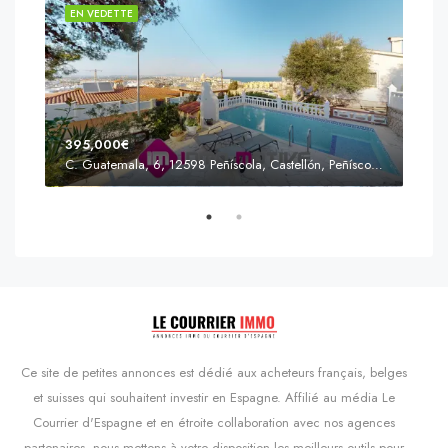
EN VEDETTE
EN 
395,000€
C. Guatemala, 6, 12598 Peñíscola, Castellón, Peñíscola, Communauté valencienne
Prix
s'Agaró, Castell d'Aro, Platja d'Aro i s'Agaró, Bas-Ampurdan, Gérone, Catalogne, 17248, Espagne, Castell d'Aro, Catalogne, Espagne
Ce site de petites annonces est dédié aux acheteurs français, belges
et suisses qui souhaitent investir en Espagne. Affilié au média Le
Courrier d'Espagne et en étroite collaboration avec nos agences
partenaires, nous mettons à votre disposition les meilleurs outils pour