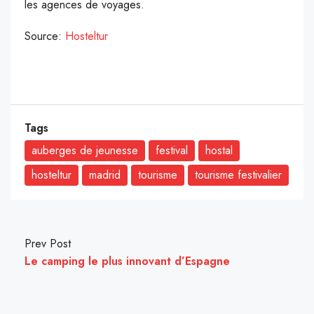
les agences de voyages.
Source:
Hosteltur
Tags
auberges de jeunesse
festival
hostal
hosteltur
madrid
tourisme
tourisme festivalier
Prev Post
Le camping le plus innovant d’Espagne