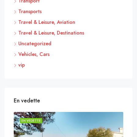
Transport
Transports
Travel & Leisure, Aviation
Travel & Leisure, Destinations
Uncategorized
Vehicles, Cars
vip
En vedette
EN VEDETTE
EN 