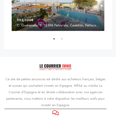
395,000€
C. Guatemala, 6, 12598 Peñíscola, Castellón, Peñíscola, Communauté valencienne
Prix
s'Agaró, Castell d'Aro, Platja d'Aro i s'Agaró, Bas-Ampurdan, Gérone, Catalogne, 17248, Espagne, Castell d'Aro, Catalogne, Espagne
Ce site de petites annonces est dédié aux acheteurs français, belges
et suisses qui souhaitent investir en Espagne. Affilié au média Le
Courrier d'Espagne et en étroite collaboration avec nos agences
partenaires, nous mettons à votre disposition les meilleurs outils pour
investir en Espagne.