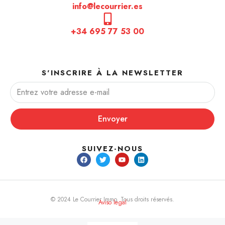
info@lecourrier.es
+34 695 77 53 00
S'INSCRIRE À LA NEWSLETTER
Envoyer
SUIVEZ-NOUS
© 2024 Le Courrier Immo. Tous droits réservés.
Aviso legal