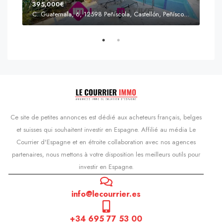
395,000€
C. Guatemala, 6, 12598 Peñíscola, Castellón, Peñíscola, Communauté valencienne
Prix
s'Agaró, Castell d'Aro, Platja d'Aro i s'Agaró, Bas-Ampurdan, Gérone, Catalogne, 17248, Espagne, Castell d'Aro, Catalogne, Espagne
Ce site de petites annonces est dédié aux acheteurs français, belges
et suisses qui souhaitent investir en Espagne. Affilié au média Le
Courrier d'Espagne et en étroite collaboration avec nos agences
partenaires, nous mettons à votre disposition les meilleurs outils pour
investir en Espagne.
info@lecourrier.es
+34 695 77 53 00