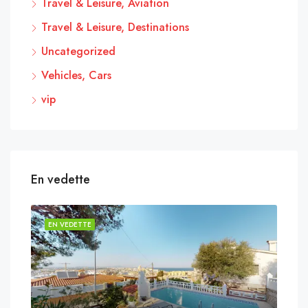
Travel & Leisure, Aviation
Travel & Leisure, Destinations
Uncategorized
Vehicles, Cars
vip
En vedette
EN VEDETTE
EN 