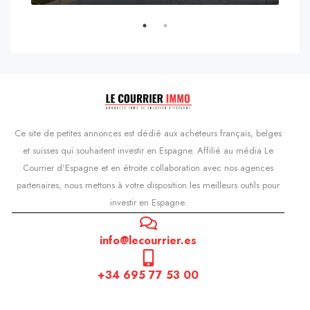
s'Agaró, Castell d'Aro, Platja d'Aro i s'Agaró, Bas-Ampurdan, Gérone, Catalogne, 17248, Espagne, Castell d'Aro, Catalogne, Espagne
Ce site de petites annonces est dédié aux acheteurs français, belges
et suisses qui souhaitent investir en Espagne. Affilié au média Le
Courrier d'Espagne et en étroite collaboration avec nos agences
partenaires, nous mettons à votre disposition les meilleurs outils pour
investir en Espagne.
info@lecourrier.es
+34 695 77 53 00