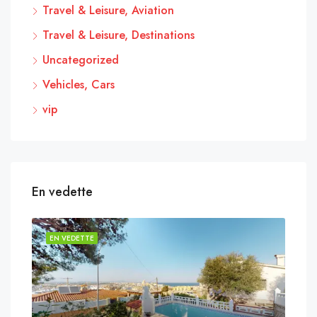
Travel & Leisure, Aviation
Travel & Leisure, Destinations
Uncategorized
Vehicles, Cars
vip
En vedette
EN VEDETTE
EN 