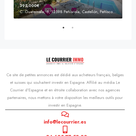
395,000€
C. Guatemala, 6, 12598 Peñíscola, Castellón, Peñíscola, Communauté valencienne
Prix
s'Agaró, Castell d'Aro, Platja d'Aro i s'Agaró, Bas-Ampurdan, Gérone, Catalogne, 17248, Espagne, Castell d'Aro, Catalogne, Espagne
Ce site de petites annonces est dédié aux acheteurs français, belges
et suisses qui souhaitent investir en Espagne. Affilié au média Le
Courrier d'Espagne et en étroite collaboration avec nos agences
partenaires, nous mettons à votre disposition les meilleurs outils pour
investir en Espagne.
info@lecourrier.es