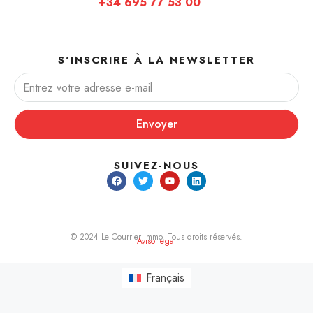
+34 695 77 53 00
S'INSCRIRE À LA NEWSLETTER
Envoyer
SUIVEZ-NOUS
© 2024 Le Courrier Immo. Tous droits réservés.
Aviso legal
Français