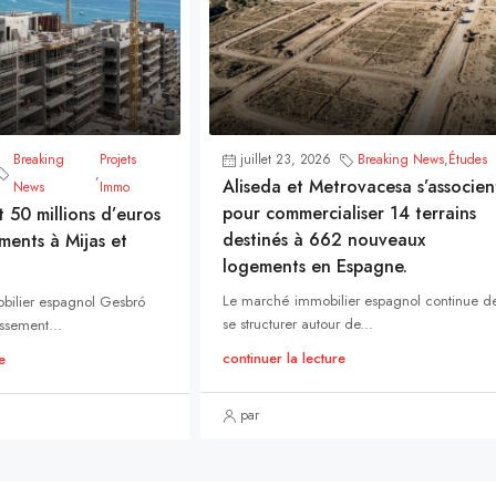
Breaking
Projets
juillet 23, 2026
Breaking News
,
Études
,
Aliseda et Metrovacesa s’associen
News
Immo
pour commercialiser 14 terrains
t 50 millions d’euros
destinés à 662 nouveaux
ments à Mijas et
logements en Espagne.
Le marché immobilier espagnol continue d
bilier espagnol Gesbró
se structurer autour de...
ssement...
continuer la lecture
e
par