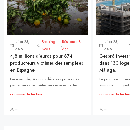
juillet 23,
Breaking
Résilience &
juillet 23,
,
2026
News
Agri
2026
4,8 millions d’euros pour 874
Gesbró investi
producteurs victimes des tempêtes
dans 130 loge
en Espagne.
Málaga.
Face aux dégâts considérables provoqués
Le promoteur immo
par plusieurs tempêtes successives sur les...
annonce un investi
continuer la lecture
continuer la lectur
par
par