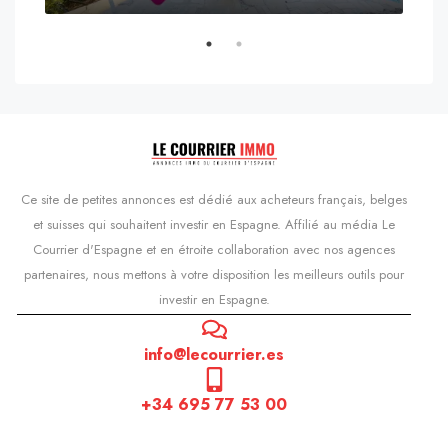
s'Agaró, Castell d'Aro, Platja d'Aro i s'Agaró, Bas-Ampurdan, Gérone, Catalogne, 17248, Espagne, Castell d'Aro, Catalogne, Espagne
Ce site de petites annonces est dédié aux acheteurs français, belges
et suisses qui souhaitent investir en Espagne. Affilié au média Le
Courrier d'Espagne et en étroite collaboration avec nos agences
partenaires, nous mettons à votre disposition les meilleurs outils pour
investir en Espagne.
info@lecourrier.es
+34 695 77 53 00