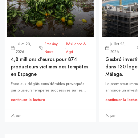
juillet 23,
Breaking
Résilience &
juillet 23,
,
2026
News
Agri
2026
4,8 millions d’euros pour 874
Gesbró investi
producteurs victimes des tempêtes
dans 130 loge
en Espagne.
Málaga.
Face aux dégâts considérables provoqués
Le promoteur immo
par plusieurs tempêtes successives sur les...
annonce un investi
continuer la lecture
continuer la lectur
par
par