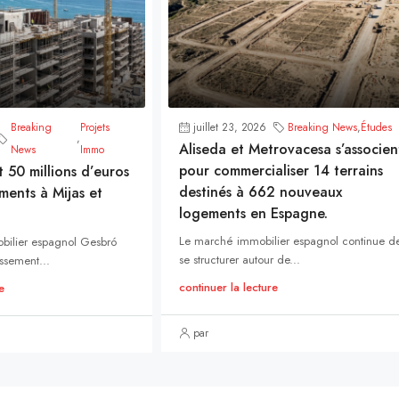
Breaking
Projets
juillet 23, 2026
Breaking News
,
Études
,
Aliseda et Metrovacesa s’associen
News
Immo
pour commercialiser 14 terrains
t 50 millions d’euros
destinés à 662 nouveaux
ments à Mijas et
logements en Espagne.
Le marché immobilier espagnol continue d
bilier espagnol Gesbró
se structurer autour de...
ssement...
continuer la lecture
e
par