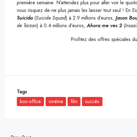
première semaine. N’attendez plus pour aller voir le quo
vous risquez de ne plus jamais les laisser tout seul ! En
Suicida
(
Suicide Squad
) à 2.9 millions d’euros,
Jason Bo
de Tarzan
) à 0.4 millions d’euros,
Ahora me ves 2
(
Inssai
Profitez des offres spéciales d
Tags
box-office
cinéma
film
succès