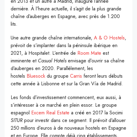
en 2013 et un autre à Madrid, inauguré l’année
dernière. À l’heure actuelle, il s’agit de la plus grande
chaîne d’auberges en Espagne, avec près de 1.200
lits.
Une autre grande chaîne internationale,
A & O Hostels
,
prévoit de s’implanter dans la péninsule ibérique en
2021, à Hospitalet. L’entrée de
Room Mate
est
imminente et
Casual Hotels
envisage d’ouvrir sa chaîne
d’auberges en 2020. Parallèlement, les
hostels
Bluesock
du groupe
Carris
feront leurs débuts
cette année à Lisbonne et sur la Gran Vía de Madrid.
Les fonds d’investissement commencent, eux aussi, à
s’intéresser à ce marché en plein essor. Le groupe
espagnol
Excem Real Estate
a créé en 2017 la Socimi
SITUR
pour investir dans ce segment. Il prévoit d’allouer
250 millions d’euros à de nouveaux hostels en Espagne
et en Europe. Elle compte déjà cinq établissements,