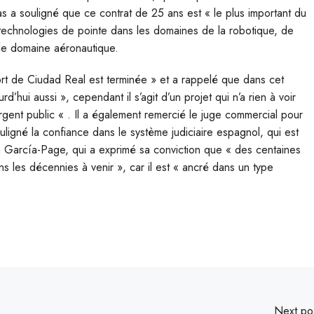
 a souligné que ce contrat de 25 ans est « le plus important du
de technologies de pointe dans les domaines de la robotique, de
s le domaine aéronautique.
ort de Ciudad Real est terminée » et a rappelé que dans cet
urd’hui aussi », cependant il s’agit d’un projet qui n’a rien à voir
rgent public « . Il a également remercié le juge commercial pour
ligné la confiance dans le système judiciaire espagnol, qui est
elon García-Page, qui a exprimé sa conviction que « des centaines
s les décennies à venir », car il est « ancré dans un type
Next po