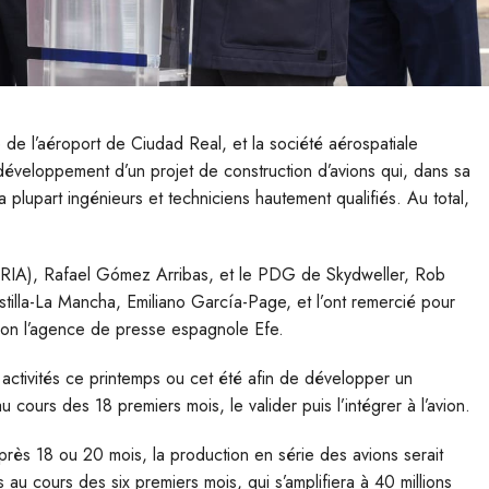
e de l’aéroport de Ciudad Real, et la société aérospatiale
développement d’un projet de construction d’avions qui, dans sa
a plupart ingénieurs et techniciens hautement qualifiés. Au total,
 (CRIA), Rafael Gómez Arribas, et le PDG de Skydweller, Rob
stilla-La Mancha, Emiliano García-Page, et l’ont remercié pour
elon l’agence de presse espagnole Efe.
activités ce printemps ou cet été afin de développer un
cours des 18 premiers mois, le valider puis l’intégrer à l’avion.
près 18 ou 20 mois, la production en série des avions serait
os au cours des six premiers mois, qui s’amplifiera à 40 millions