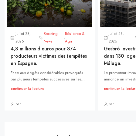
juillet 23,
Breaking
Résilience &
juillet 23,
,
2026
News
Agri
2026
4,8 millions d’euros pour 874
Gesbró investi
producteurs victimes des tempêtes
dans 130 loge
en Espagne.
Málaga.
Face aux dégâts considérables provoqués
Le promoteur immo
par plusieurs tempêtes successives sur les...
annonce un investi
continuer la lecture
continuer la lectur
par
par