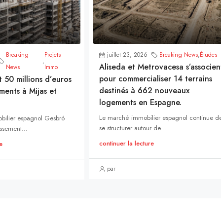
Breaking
Projets
juillet 23, 2026
Breaking News
,
Études
,
Aliseda et Metrovacesa s’associen
News
Immo
pour commercialiser 14 terrains
t 50 millions d’euros
destinés à 662 nouveaux
ments à Mijas et
logements en Espagne.
Le marché immobilier espagnol continue d
bilier espagnol Gesbró
se structurer autour de...
ssement...
continuer la lecture
e
par