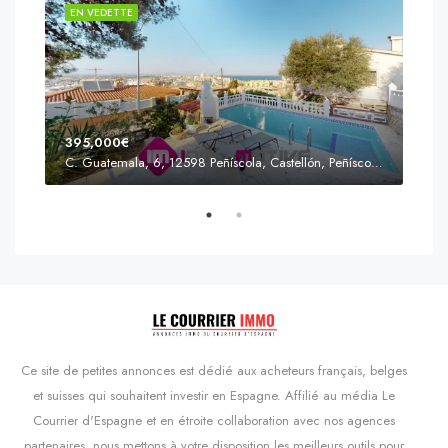
EN VEDETTE
EN 
395,000€
C. Guatemala, 6, 12598 Peñíscola, Castellón, Peñíscola, Communauté valencienne
Prix
s'Agaró, Castell d'Aro, Platja d'Aro i s'Agaró, Bas-Ampurdan, Gérone, Catalogne, 17248, Espagne, Castell d'Aro, Catalogne, Espagne
Ce site de petites annonces est dédié aux acheteurs français, belges
et suisses qui souhaitent investir en Espagne. Affilié au média Le
Courrier d'Espagne et en étroite collaboration avec nos agences
partenaires, nous mettons à votre disposition les meilleurs outils pour