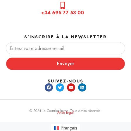
+34 695 77 53 00
S'INSCRIRE À LA NEWSLETTER
Envoyer
SUIVEZ-NOUS
© 2024 Le Courrier Immo. Tous droits réservés.
Aviso legal
Français