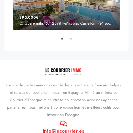
395,000€
C. Guatemala, 6, 12598 Peñíscola, Castellón, Peñíscola, Communauté valencienne
Prix
s'Agaró, Castell d'Aro, Platja d'Aro i s'Agaró, Bas-Ampurdan, Gérone, Catalogne, 17248, Espagne, Castell d'Aro, Catalogne, Espagne
Ce site de petites annonces est dédié aux acheteurs français, belges
et suisses qui souhaitent investir en Espagne. Affilié au média Le
Courrier d'Espagne et en étroite collaboration avec nos agences
partenaires, nous mettons à votre disposition les meilleurs outils pour
investir en Espagne.
info@lecourrier.es