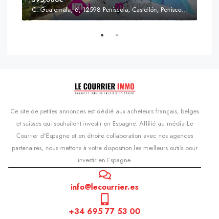
C. Guatemala, 6, 12598 Peñíscola, Castellón, Peñíscola, Communauté valencienne
Prix
s'Agaró, Castell d'Aro, Platja d'Aro i s'Agaró, Bas-Ampurdan, Gérone, Catalogne, 17248, Espagne, Castell d'Aro, Catalogne, Espagne
Ce site de petites annonces est dédié aux acheteurs français, belges
et suisses qui souhaitent investir en Espagne. Affilié au média Le
Courrier d'Espagne et en étroite collaboration avec nos agences
partenaires, nous mettons à votre disposition les meilleurs outils pour
investir en Espagne.
info@lecourrier.es
+34 695 77 53 00