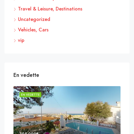
Travel & Leisure, Destinations
Uncategorized
Vehicles, Cars
vip
En vedette
EN VEDETTE
EN 
395,000€