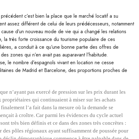
 précédent c’est bien la place que le marché locatif a su
ent assez différent de celui de leurs prédécesseurs, notamment
à cause d’un nouveau mode de vie qui a changé les relations
e, la très forte croissance du tourisme populaire de ces
telières, a conduit à ce qu’une bonne partie des offres de
des zones qui n’en avait pas auparavant l’habitude.
rise, le nombre d’espagnols vivant en location ne cesse
olitaines de Madrid et Barcelone, des proportions proches de
ue n’ayant pas exercé de pression sur les prix durant les
propriétaires qui continuaient à miser sur les achats
- finalement l’a fait dans la mesure où la demande se
nçait à croître. Car parmi les évidences du cycle actuel
ont très bien définis et ce dans des zones très concrètes :
r des pôles régionaux ayant suffisamment de poussée pour
 le déclin démographique commence à être palpable dans de