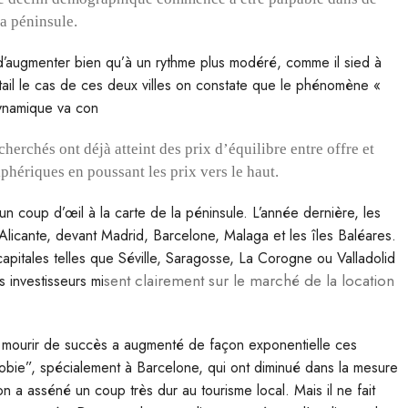
a péninsule.
d’augmenter bien qu’à un rythme plus modéré, comme il sied à
tail le cas de ces deux villes on constate que le phénomène «
dynamique va con
cherchés ont déjà atteint des prix d’équilibre entre offre et
hériques en poussant les prix vers le haut.
n coup d’œil à la carte de la péninsule. L’année dernière, les
 Alicante, devant Madrid, Barcelone, Malaga et les îles Baléares.
apitales telles que Séville, Saragosse, La Corogne ou Valladolid
sent clairement sur le marché de la location
 investisseurs mi
e mourir de succès a augmenté de façon exponentielle ces
hobie”, spécialement à Barcelone, qui ont diminué dans la mesure
on a asséné un coup très dur au tourisme local. Mais il ne fait