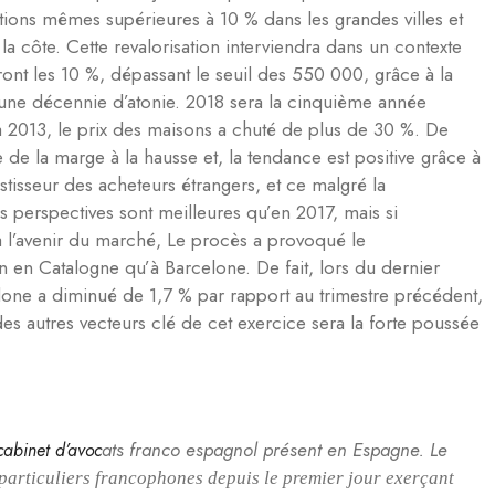
ions mêmes supérieures à 10 % dans les grandes villes et
la côte. Cette revalorisation interviendra dans un contexte
nt les 10 %, dépassant le seuil des 550 000, grâce à la
 une décennie d’atonie. 2018 sera la cinquième année
à 2013, le prix des maisons a chuté de plus de 30 %. De
 de la marge à la hausse et, la tendance est positive grâce à
tisseur des acheteurs étrangers, et ce malgré la
es perspectives sont meilleures qu’en 2017, mais si
ra l’avenir du marché, Le procès a provoqué le
 en Catalogne qu’à Barcelone. De fait, lors du dernier
lone a diminué de 1,7 % par rapport au trimestre précédent,
s autres vecteurs clé de cet exercice sera la forte poussée
a
ts fr
anco espagnol présent en Espagne. Le
cabinet d’avoc
 particuliers francophones depuis le premier jour exerçant