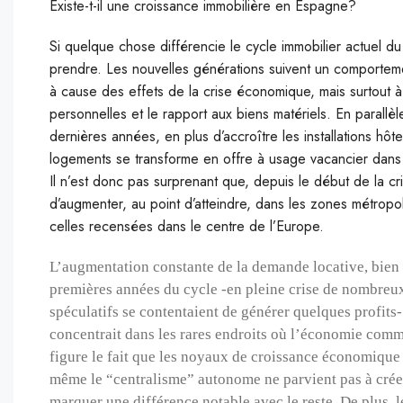
Existe-t-il une croissance immobilière en Espagne?
Si quelque chose différencie le cycle immobilier actuel du
prendre. Les nouvelles générations suivent un comportem
à cause des effets de la crise économique, mais surtout 
personnelles et le rapport aux biens matériels. En parallèl
dernières années, en plus d’accroître les installations hô
logements se transforme en offre à usage vacancier dans 
Il n’est donc pas surprenant que, depuis le début de la c
d’augmenter, au point d’atteindre, dans les zones métrop
celles recensées dans le centre de l’Europe.
L’augmentation constante de la demande locative, bien q
premières années du cycle -en pleine crise de nombreux 
spéculatifs se contentaient de générer quelques profits
concentrait dans les rares endroits où l’économie comme
figure le fait que les noyaux de croissance économique s
même le “centralisme” autonome ne parvient pas à crée
marquer une différence notable avec le reste. De plus,