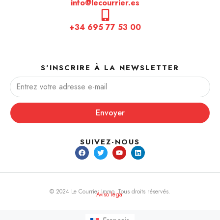
info@lecourrier.es
+34 695 77 53 00
S'INSCRIRE À LA NEWSLETTER
Envoyer
SUIVEZ-NOUS
© 2024 Le Courrier Immo. Tous droits réservés.
Aviso legal