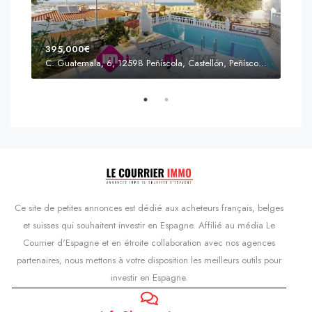
395,000€
C. Guatemala, 6, 12598 Peñíscola, Castellón, Peñíscola, Communauté valencienne
Prix
s'Agaró, Castell d'Aro, Platja d'Aro i s'Agaró, Bas-Ampurdan, Gérone, Catalogne, 17248, Espagne, Castell d'Aro, Catalogne, Espagne
Ce site de petites annonces est dédié aux acheteurs français, belges
et suisses qui souhaitent investir en Espagne. Affilié au média Le
Courrier d'Espagne et en étroite collaboration avec nos agences
partenaires, nous mettons à votre disposition les meilleurs outils pour
investir en Espagne.