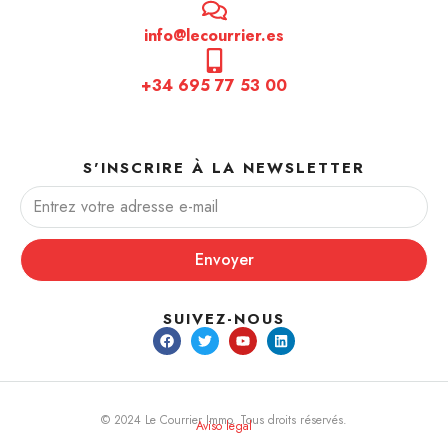
info@lecourrier.es
+34 695 77 53 00
S'INSCRIRE À LA NEWSLETTER
Envoyer
SUIVEZ-NOUS
© 2024 Le Courrier Immo. Tous droits réservés.
Aviso legal