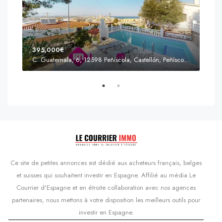
395,000€
C. Guatemala, 6, 12598 Peñíscola, Castellón, Peñíscola, Communauté valencienne
Prix
s'Agaró, Castell d'Aro, Platja d'Aro i s'Agaró, Bas-Ampurdan, Gérone, Catalogne, 17248, Espagne, Castell d'Aro, Catalogne, Espagne
Ce site de petites annonces est dédié aux acheteurs français, belges
et suisses qui souhaitent investir en Espagne. Affilié au média Le
Courrier d'Espagne et en étroite collaboration avec nos agences
partenaires, nous mettons à votre disposition les meilleurs outils pour
investir en Espagne.