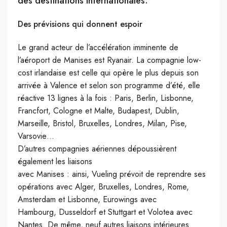
des destinations internationales.
Des prévisions qui donnent espoir
Le grand acteur de l’accélération imminente de
l’aéroport de
Manises
est
Ryanair
.
La compagnie low-
cost irlandaise est celle qui opère le plus depuis son
arrivée à Valence et selon son programme d’été, elle
réactive 13 lignes à la fois :
Paris, Berlin, Lisbonne,
Francfort, Cologne et Malte, Budapest, Dublin,
Marseille, Bristol, Bruxelles, Londres, Milan, Pise,
Varsovie…
D’autres compagnies aériennes dépoussièrent
également les liaisons
avec
Manises
:
ainsi,
Vueling
prévoit de reprendre ses
opérations avec Alger, Bruxelles, Londres, Rome,
Amsterdam et Lisbonne,
Eurowings
avec
Hambourg,
Dusseldorf
et Stuttgart et
Volotea
avec
Nantes.
De même, neuf autres liaisons intérieures