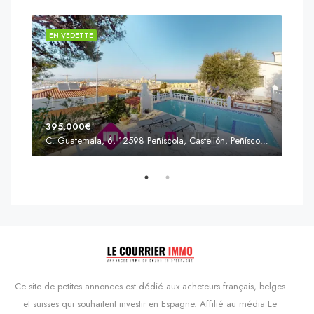
EN VEDETTE
EN 
395,000€
C. Guatemala, 6, 12598 Peñíscola, Castellón, Peñíscola, Communauté valencienne
Prix
s'Agaró, Castell d'Aro, Platja d'Aro i s'Agaró, Bas-Ampurdan, Gérone, Catalogne, 17248, Espagne, Castell d'Aro, Catalogne, Espagne
Ce site de petites annonces est dédié aux acheteurs français, belges
et suisses qui souhaitent investir en Espagne. Affilié au média Le