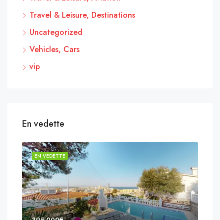
Travel & Leisure, Destinations
Uncategorized
Vehicles, Cars
vip
En vedette
EN VEDETTE
EN 
395,000€