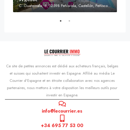
C. Guatemala, 6, 12598 Peñíscola, Castellón, Peñíscola, Communauté valencienne
Prix
s'Agaró, Castell d'Aro, Platja d'Aro i s'Agaró, Bas-Ampurdan, Gérone, Catalogne, 17248, Espagne, Castell d'Aro, Catalogne, Espagne
Ce site de petites annonces est dédié aux acheteurs français, belges
et suisses qui souhaitent investir en Espagne. Affilié au média Le
Courrier d'Espagne et en étroite collaboration avec nos agences
partenaires, nous mettons à votre disposition les meilleurs outils pour
investir en Espagne.
info@lecourrier.es
+34 695 77 53 00