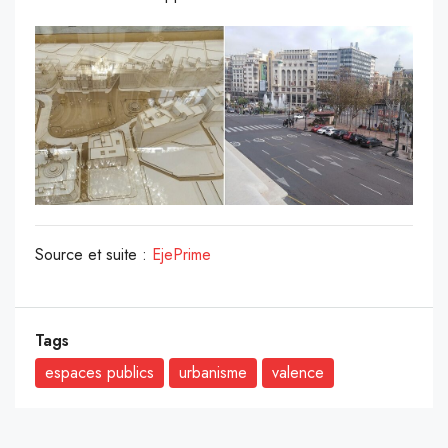
Source et suite :
EjePrime
Tags
espaces publics
urbanisme
valence