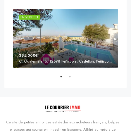
EN VEDETTE
EN 
395,000€
C. Guatemala, 6, 12598 Peñíscola, Castellón, Peñíscola, Communauté valencienne
Prix
s'Agaró, Castell d'Aro, Platja d'Aro i s'Agaró, Bas-Ampurdan, Gérone, Catalogne, 17248, Espagne, Castell d'Aro, Catalogne, Espagne
Ce site de petites annonces est dédié aux acheteurs français, belges
et suisses qui souhaitent investir en Espagne. Affilié au média Le