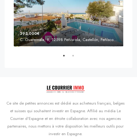
395,000€
C. Guatemala, 6, 12598 Peñíscola, Castellón, Peñíscola, Communauté valencienne
Prix
s'Agaró, Castell d'Aro, Platja d'Aro i s'Agaró, Bas-Ampurdan, Gérone, Catalogne, 17248, Espagne, Castell d'Aro, Catalogne, Espagne
Ce site de petites annonces est dédié aux acheteurs français, belges
et suisses qui souhaitent investir en Espagne. Affilié au média Le
Courrier d'Espagne et en étroite collaboration avec nos agences
partenaires, nous mettons à votre disposition les meilleurs outils pour
investir en Espagne.