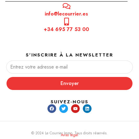
info@lecourrier.es
+34 695 77 53 00
S'INSCRIRE À LA NEWSLETTER
Envoyer
SUIVEZ-NOUS
© 2024 Le Courrier Immo. Tous droits réservés.
Aviso legal