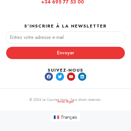
+34 695 77 53 00
S'INSCRIRE À LA NEWSLETTER
Envoyer
SUIVEZ-NOUS
© 2024 Le Courrier Immo. Tous droits réservés.
Aviso legal
Français