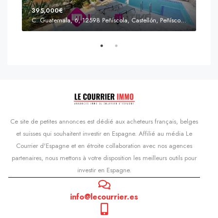
395,000€
C. Guatemala, 6, 12598 Peñíscola, Castellón, Peñíscola, Communauté valencienne
Prix
s'Agaró, Castell d'Aro, Platja d'Aro i s'Agaró, Bas-Ampurdan, Gérone, Catalogne, 17248, Espagne, Castell d'Aro, Catalogne, Espagne
Ce site de petites annonces est dédié aux acheteurs français, belges
et suisses qui souhaitent investir en Espagne. Affilié au média Le
Courrier d'Espagne et en étroite collaboration avec nos agences
partenaires, nous mettons à votre disposition les meilleurs outils pour
investir en Espagne.
info@lecourrier.es