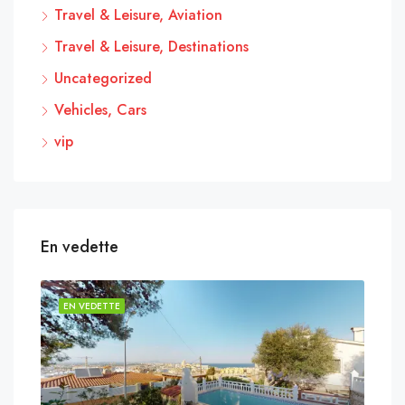
Travel & Leisure, Aviation
Travel & Leisure, Destinations
Uncategorized
Vehicles, Cars
vip
En vedette
EN VEDETTE
EN 