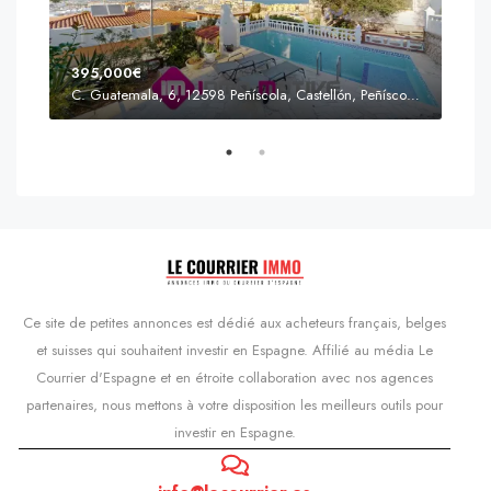
395,000€
C. Guatemala, 6, 12598 Peñíscola, Castellón, Peñíscola, Communauté valencienne
Prix
s'Agaró, Castell d'Aro, Platja d'Aro i s'Agaró, Bas-Ampurdan, Gérone, Catalogne, 17248, Espagne, Castell d'Aro, Catalogne, Espagne
Ce site de petites annonces est dédié aux acheteurs français, belges
et suisses qui souhaitent investir en Espagne. Affilié au média Le
Courrier d'Espagne et en étroite collaboration avec nos agences
partenaires, nous mettons à votre disposition les meilleurs outils pour
investir en Espagne.