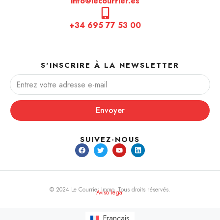
info@lecourrier.es
+34 695 77 53 00
S'INSCRIRE À LA NEWSLETTER
Envoyer
SUIVEZ-NOUS
© 2024 Le Courrier Immo. Tous droits réservés.
Aviso legal
Français