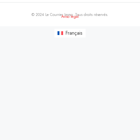
© 2024 Le Courrier Immo. Tous droits réservés.
Aviso legal
Français