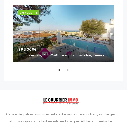
EN VEDETTE
EN 
395,000€
C. Guatemala, 6, 12598 Peñíscola, Castellón, Peñíscola, Communauté valencienne
Prix
s'Agaró, Castell d'Aro, Platja d'Aro i s'Agaró, Bas-Ampurdan, Gérone, Catalogne, 17248, Espagne, Castell d'Aro, Catalogne, Espagne
Ce site de petites annonces est dédié aux acheteurs français, belges
et suisses qui souhaitent investir en Espagne. Affilié au média Le