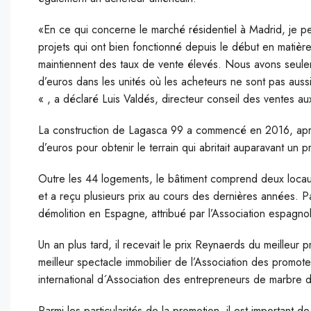
«En ce qui concerne le marché résidentiel à Madrid, je
projets qui ont bien fonctionné depuis le début en matiè
maintiennent des taux de vente élevés. Nous avons seulem
d’euros dans les unités où les acheteurs ne sont pas aussi
« , a déclaré Luis Valdés, directeur conseil des ventes aux
La construction de Lagasca 99 a commencé en 2016, aprè
d’euros pour obtenir le terrain qui abritait auparavant un pro
Outre les 44 logements, le bâtiment comprend deux locau
et a reçu plusieurs prix au cours des dernières années. Pa
démolition en Espagne, attribué par l’Association espagno
Un an plus tard, il recevait le prix Reynaerds du meilleur p
meilleur spectacle immobilier de l’Association des promote
international d´Association des entrepreneurs de marbre d
Parmi les particularités de la promotion, il est important 