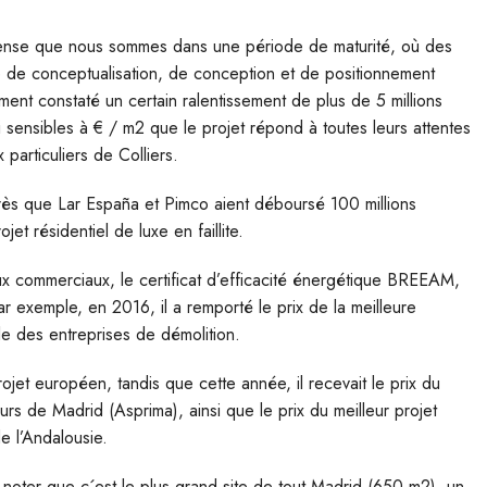
 pense que nous sommes dans une période de maturité, où des
re de conceptualisation, de conception et de positionnement
ent constaté un certain ralentissement de plus de 5 millions
 sensibles à € / m2 que le projet répond à toutes leurs attentes
 particuliers de Colliers.
s que Lar España et Pimco aient déboursé 100 millions
jet résidentiel de luxe en faillite.
x commerciaux, le certificat d’efficacité énergétique BREEAM,
r exemple, en 2016, il a remporté le prix de la meilleure
le des entreprises de démolition.
rojet européen, tandis que cette année, il recevait le prix du
urs de Madrid (Asprima), ainsi que le prix du meilleur projet
e l’Andalousie.
de noter que c´est le plus grand site de tout Madrid (650 m2), un