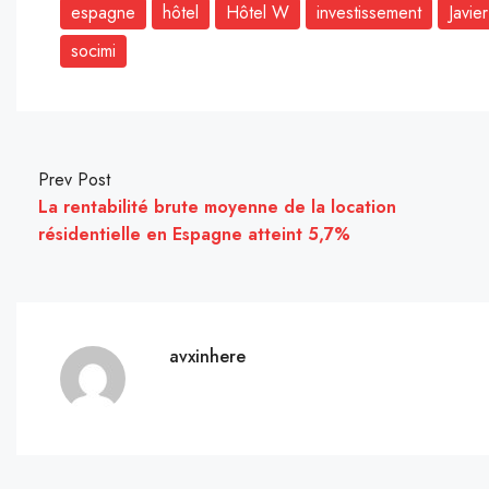
espagne
hôtel
Hôtel W
investissement
Javier
socimi
Prev Post
La rentabilité brute moyenne de la location
résidentielle en Espagne atteint 5,7%
avxinhere