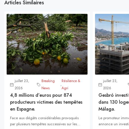
Articles Similaires
juillet 23,
Breaking
Résilience &
juillet 23,
,
2026
News
Agri
2026
4,8 millions d’euros pour 874
Gesbró investi
producteurs victimes des tempêtes
dans 130 loge
en Espagne.
Málaga.
Face aux dégâts considérables provoqués
Le promoteur immo
par plusieurs tempêtes successives sur les...
annonce un investi