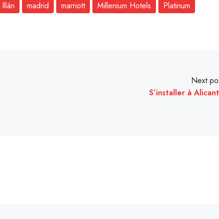
 Illán
madrid
marriott
Millenium Hotels
Platinum
Next po
S’installer à Alican