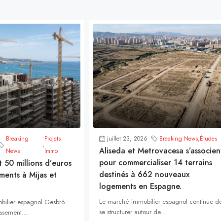
Breaking
Projets
juillet 23, 2026
Breaking News
,
Études
,
Aliseda et Metrovacesa s’associen
News
Immo
pour commercialiser 14 terrains
t 50 millions d’euros
destinés à 662 nouveaux
ments à Mijas et
logements en Espagne.
Le marché immobilier espagnol continue d
bilier espagnol Gesbró
se structurer autour de...
ssement...