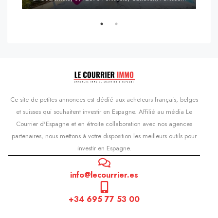
Prix
s'Agaró, Castell d'Aro, Platja d'Aro i s'Agaró, Bas-Ampurdan, Gérone, Catalogne, 17248, Espagne, Castell d'Aro, Catalogne, Espagne
Ce site de petites annonces est dédié aux acheteurs français, belges
et suisses qui souhaitent investir en Espagne. Affilié au média Le
Courrier d'Espagne et en étroite collaboration avec nos agences
partenaires, nous mettons à votre disposition les meilleurs outils pour
investir en Espagne.
info@lecourrier.es
+34 695 77 53 00