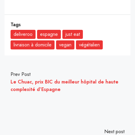
Tags
deliveroo
espagne
just eat
livraison à domicile
vegan
végétalien
Prev Post
Le Chuac, prix BIC du meilleur hôpital de haute
complexité d’Espagne
Next post