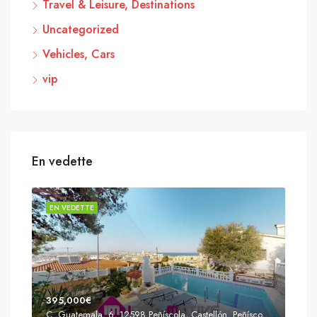
Travel & Leisure, Destinations
Uncategorized
Vehicles, Cars
vip
En vedette
EN VEDETTE
EN 
395,000€
C. Guatemala, 6, 12598 Peñíscola, Castellón, Peñíscola, Communauté valencienne