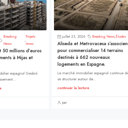
Breaking
Projets
juillet 23, 2026
Breaking News
,
Études
,
Aliseda et Metrovacesa s’associen
News
Immo
pour commercialiser 14 terrains
t 50 millions d’euros
destinés à 662 nouveaux
ments à Mijas et
logements en Espagne.
Le marché immobilier espagnol continue d
bilier espagnol Gesbró
se structurer autour de...
ssement...
continuer la lecture
e
par