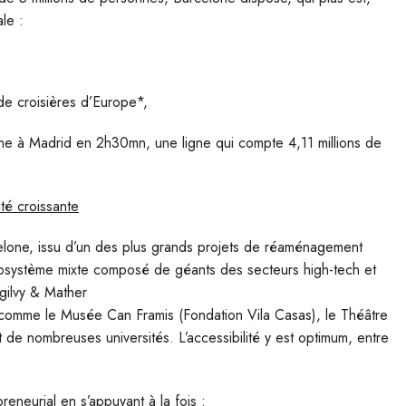
le :
 de croisières d’Europe*,
lone à Madrid en 2h30mn, une ligne qui compte 4,11 millions de
ité croissante
celone, issu d’un des plus grands projets de réaménagement
 écosystème mixte composé de géants des secteurs high-tech et
gilvy & Mather
 comme le Musée Can Framis (Fondation Vila Casas), le Théâtre
 de nombreuses universités. L’accessibilité y est optimum, entre
neurial en s’appuyant à la fois :