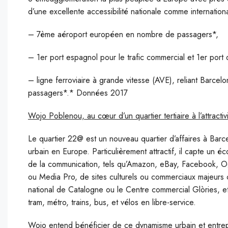
d’une excellente accessibilité nationale comme internationa
– 7ème aéroport européen en nombre de passagers*,
– 1er port espagnol pour le trafic commercial et 1er port
– ligne ferroviaire à grande vitesse (AVE), reliant Barce
passagers*.* Données 2017
Wojo Poblenou, au cœur d’un quartier tertiaire à l’attractiv
Le quartier 22@ est un nouveau quartier d’affaires à Bar
urbain en Europe. Particulièrement attractif, il capte un
de la communication, tels qu’Amazon, eBay, Facebook, O
ou Media Pro, de sites culturels ou commerciaux majeurs
national de Catalogne ou le Centre commercial Glòries, et
tram, métro, trains, bus, et vélos en libre-service.
Wojo entend bénéficier de ce dynamisme urbain et entrepre