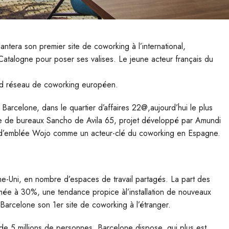
ntera son premier site de coworking à l’international,
 Catalogne pour poser ses valises. Le jeune acteur français du
nd réseau de coworking européen.
à Barcelone, dans le quartier d’affaires 22@,aujourd’hui le plus
uble de bureaux Sancho de Avila 65, projet développé par Amundi
ce d’emblée Wojo comme un acteur-clé du coworking en Espagne.
e-Uni, en nombre d’espaces de travail partagés. La part des
imée à 30%, une tendance propice àl’installation de nouveaux
Barcelone son 1er site de coworking à l’étranger.
e 5 millions de personnes, Barcelone dispose, qui plus est,