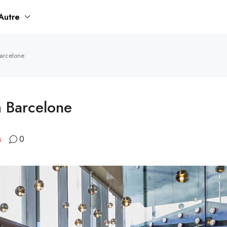
Autre
arcelone
 Barcelone
s
0