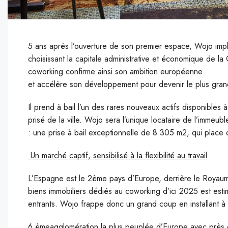
5 ans après l’ouverture de son premier espace, Wojo impla
choisissant la capitale administrative et économique de la
coworking confirme ainsi son ambition européenne
et accélère son développement pour devenir le plus gra
I
l prend à bail l’un des rares nouveaux actifs disponibles 
prisé de la ville. Wojo sera l’unique locataire de l’imme
: une prise à bail exceptionnelle de 8 305 m2, qui pla
Un marché captif, sensibilisé à la flexibilité au travail
L’Espagne est le 2ème pays d’Europe, derrière le Royaum
biens immobiliers dédiés au coworking d’ici 2025 est est
entrants. Wojo frappe donc un grand coup en installant à 
6 èmeagglomération la plus peuplée d’Europe avec près d