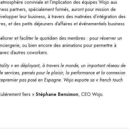
ne atmosphère conviviale et l’implication des équipes Wojo aux
iness partners, spécialement formés, auront pour mission de
développer leur business, à travers des matinées d’intégration des
res, et des petits déjeuners d’affaires et événementiels business
éliorer et faciliter le quotidien des membres : pour réserver un
onciergerie, ou bien encore des animations pour permettre à
 avec d’autres coworkers.
itality » en déployant, à travers le monde, un important réseau de
de services, pensés pour le plaisir, la performance et la connexion
ec cepremier pas posé en Espagne. Wojo exporte sa « french touch
culièrement fiers »
Stéphane Bensimon
, CEO Wojo.