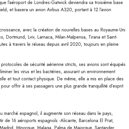
e l’aéroport de Londres-Gatwick deviendra sa troisième base
ld, et basera un avion Airbus A320, portant à 12 l’avion
croissance, avec la création de nouvelles bases au Royaume-Uni
o, Dortmund, Lviv, Larnaca, Milan-Malpensa, Tirana et Saint-
es à travers le réseau depuis avril 2020, toujours en pleine
protocoles de sécurité aérienne stricts, ses avions sont équipés
iminer les virus et les bactéries, assurant un environnement
tielle et tout contact physique. De même, elle a mis en place des
té pour offrir à ses passagers une plus grande tranquillité d’esprit
du marché espagnol, il augmente son réseau dans le pays,
tir de 16 aéroports espagnols -Alicante, Barcelona El Prat,
e, Madrid, Minorque, Malaga, Palma de Majorque, Santander,