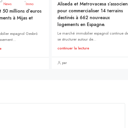
,
Aliseda et Metrovacesa s’associen
News
Immo
pour commercialiser 14 terrains
t 50 millions d’euros
destinés à 662 nouveaux
ments à Mijas et
logements en Espagne.
Le marché immobilier espagnol continue d
bilier espagnol Gesbró
se structurer autour de...
ssement...
continuer la lecture
e
par