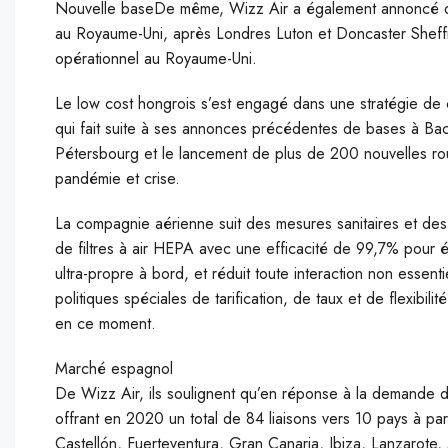
Nouvelle baseDe même, Wizz Air a également annoncé qu
au Royaume-Uni, après Londres Luton et Doncaster Sheffie
opérationnel au Royaume-Uni.
Le low cost hongrois s’est engagé dans une stratégie de 
qui fait suite à ses annonces précédentes de bases à Bac
Pétersbourg et le lancement de plus de 200 nouvelles rout
pandémie et crise.
La compagnie aérienne suit des mesures sanitaires et des 
de filtres à air HEPA avec une efficacité de 99,7% pour él
ultra-propre à bord, et réduit toute interaction non essen
politiques spéciales de tarification, de taux et de flexibili
en ce moment.
Marché espagnol
De Wizz Air, ils soulignent qu’en réponse à la demande 
offrant en 2020 un total de 84 liaisons vers 10 pays à par
Castellón, Fuerteventura, Gran Canaria, Ibiza, Lanzarot