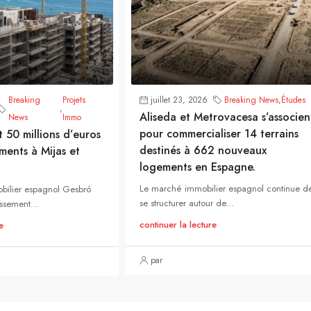
Breaking
Projets
juillet 23, 2026
Breaking News
,
Études
,
Aliseda et Metrovacesa s’associen
News
Immo
pour commercialiser 14 terrains
t 50 millions d’euros
destinés à 662 nouveaux
ments à Mijas et
logements en Espagne.
Le marché immobilier espagnol continue d
bilier espagnol Gesbró
se structurer autour de...
ssement...
continuer la lecture
e
par