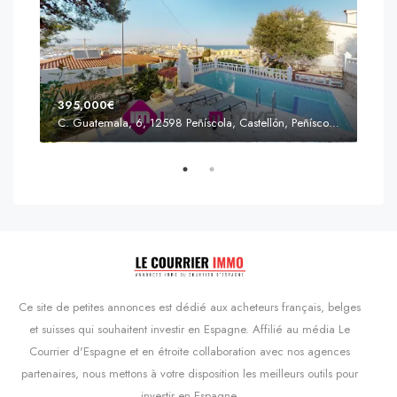
395,000€
C. Guatemala, 6, 12598 Peñíscola, Castellón, Peñíscola, Communauté valencienne
Prix
s'Agaró, Castell d'Aro, Platja d'Aro i s'Agaró, Bas-Ampurdan, Gérone, Catalogne, 17248, Espagne, Castell d'Aro, Catalogne, Espagne
Ce site de petites annonces est dédié aux acheteurs français, belges
et suisses qui souhaitent investir en Espagne. Affilié au média Le
Courrier d'Espagne et en étroite collaboration avec nos agences
partenaires, nous mettons à votre disposition les meilleurs outils pour
investir en Espagne.